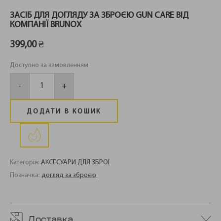
ЗАСІБ ДЛЯ ДОГЛЯДУ ЗА ЗБРОЄЮ GUN CARE ВІД
КОМПАНІЇ BRUNOX
399,00
₴
Доступно за замовленням
Засіб
для
-
+
догляду
за
зброєю
Gun
ДОДАТИ В КОШИК
Care
від
компанії
Brunox
кількість
Категорія:
АКСЕСУАРИ ДЛЯ ЗБРОЇ
Позначка:
догляд за зброєю
Доставка