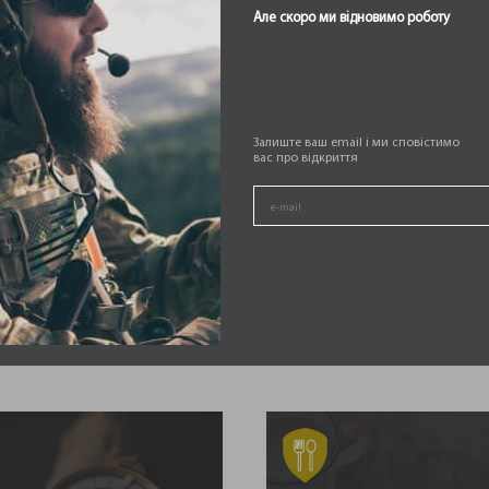
ПОРЯДЖЕН
Але скоро ми відновимо роботу
Залиште ваш email і ми сповістимо
вас про відкриття
РЯДЖЕННЯ