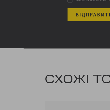
Зберегти моє ім'я, e-m
СХОЖІ Т