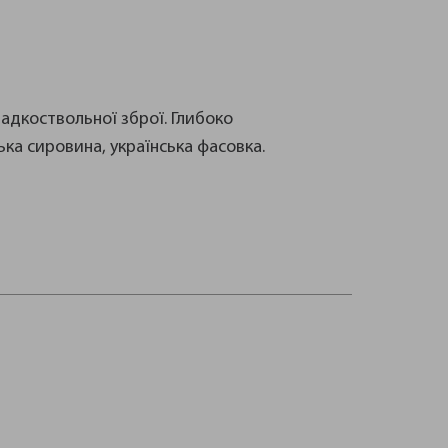
ладкоствольної зброї. Глибоко
цька сировина, українська фасовка.