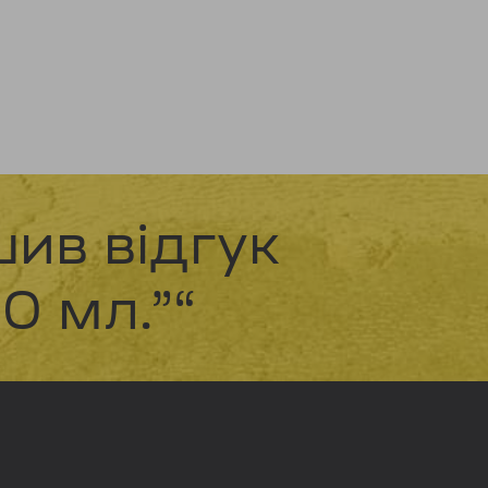
ив відгук
00 мл.”“