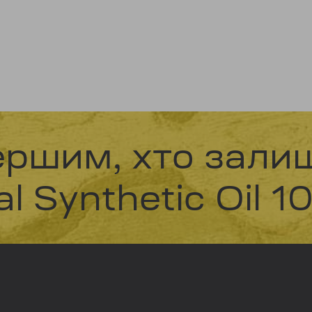
ершим, хто залиш
l Synthetic Oil 1