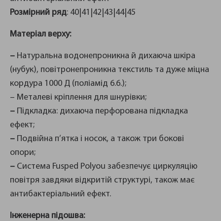
Розмірний ряд
: 40|41|42|43|44|45
Матеріал верху:
–
Натуральна водонепроникна й дихаюча шкіра
(нубук), повітронепроникна текстиль та дуже міцна
кордура 1000 Д (поліамід 6.6.);
– Металеві кріплення для шнурівки;
–
Підкладка: дихаюча перфорована підкладка
ефект;
–
Подвійна п’ятка і носок, а також три бокові
опори;
–
Система Fusped Polyou забезпечує циркуляцію
повітря завдяки відкритій структурі, також має
антибактеріальний ефект.
Інженерна підошва: