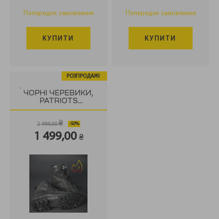
Попереднє замовлення
Попереднє замовлення
КУПИТИ
КУПИТИ
РОЗПРОДАЖ!
.
ЧОРНІ ЧЕРЕВИКИ,
PATRIOTS
PROTECTION
₴
2 999,00
Оригінальна
Поточна
1 499,00
₴
ціна:
ціна:
2
1
999,00 ₴.
499,00 ₴.