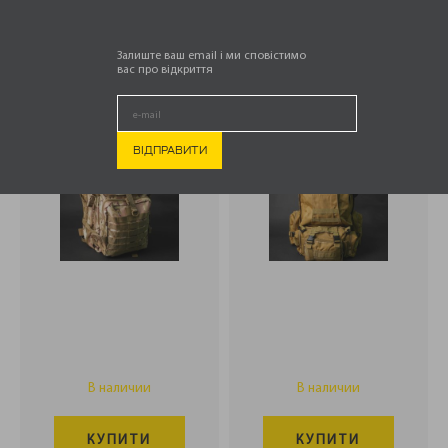
.
.
РЮКЗАК 45 Л.
РЮКЗАК 56 Л
(МУЛЬТИКАМ)
КОЙОТ.
Залиште ваш email і ми сповістимо
вас про відкриття
1 699,00
1 199,00
₴
₴
В наличии
В наличии
КУПИТИ
КУПИТИ