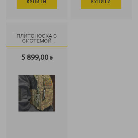
КУПИТИ
КУПИТИ
.
ПЛИТОНОСКА С
СИСТЕМОЙ
БЫСТРОГО
СБРОСА VOLIA
5 899,00
VEST .
₴