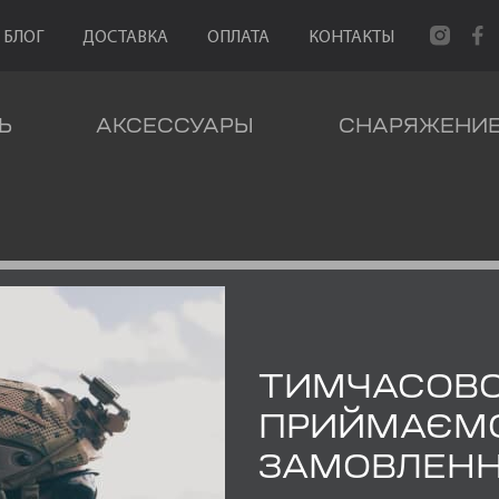
БЛОГ
ДОСТАВКА
ОПЛАТА
КОНТАКТЫ
Ь
АКСЕССУАРЫ
СНАРЯЖЕНИ
НАРЯЖЕНИЕ
РЮКЗАК ОЛИВА 25 Л.
ТИМЧАСОВ
ПРИЙМАЄМ
ЗАМОВЛЕН
РЮКЗАК ОЛИВА 25 Л.