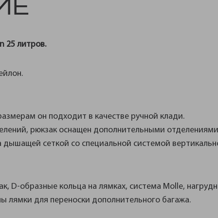
ИЕ
on 25
литров
.
ейлон.
размерам он подходит в качестве ручной клади.
елений, рюкзак оснащен дополнительными отделениями
а дышащей сеткой со специальной системой вертикальн
к, D-образные кольца на лямках, система Molle, нагруд
ны лямки для переноски дополнительного багажа.