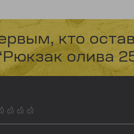
ервым, кто оста
“Рюкзак олива 25