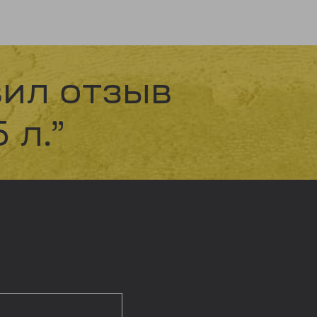
вил отзыв
 л.”