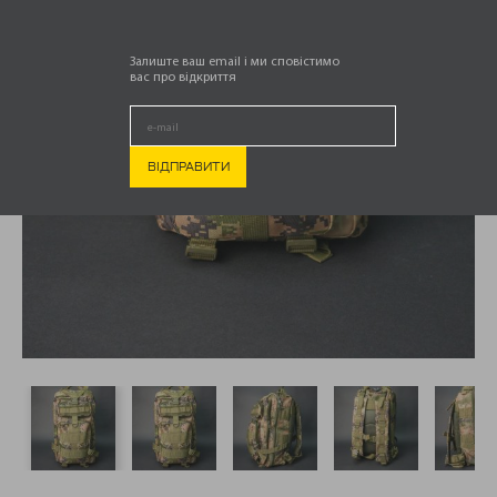
Залиште ваш email і ми сповістимо
вас про відкриття