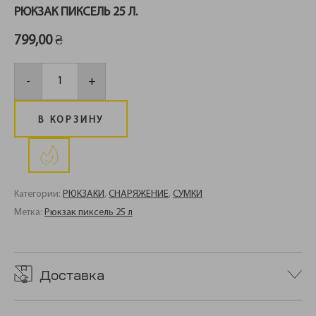
РЮКЗАК ПИКСЕЛЬ 25 Л.
799,00
₴
Количество
товара
-
+
Рюкзак
пиксель
25
л.
В КОРЗИНУ
Категории:
РЮКЗАКИ
,
СНАРЯЖЕНИЕ
,
СУМКИ
Метка:
Рюкзак пиксель 25 л
Доставка