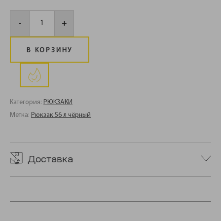
Количество
товара
-
+
Рюкзак
56
л
чёрный
В КОРЗИНУ
Категория:
РЮКЗАКИ
Метка:
Рюкзак 56 л чёрный
Доставка