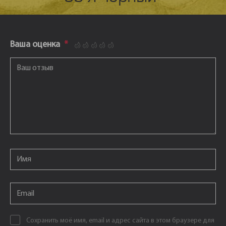
Ваша оценка
*
1
2
3
4
5
Ваш отзыв
*
Email
*
Email
*
Сохранить моё имя, email и адрес сайта в этом браузере для