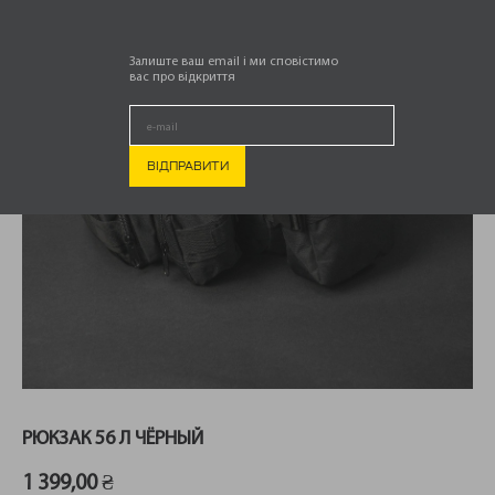
Залиште ваш email і ми сповістимо
вас про відкриття
РЮКЗАК 56 Л ЧЁРНЫЙ
1 399,00
₴