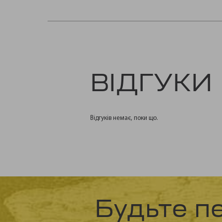
ВІДГУКИ
Відгуків немає, поки що.
Будьте п