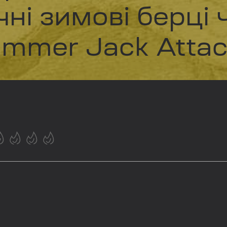
ні зимові берці 
mmer Jack Attac