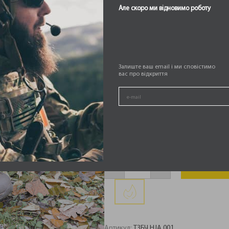
Але скоро ми відновимо роботу
5 700,00
₴
Size
Залиште ваш email і ми сповістимо
вас про відкриття
Тактичні
зимові
ДОД
-
+
берці
чоловічі
Hammer
Jack
Attack
кількість
Артикул:
ТЗБЧ HJA 001