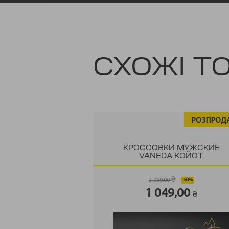
СХОЖІ Т
РОЗПРОД
.
КРОССОВКИ МУЖСКИЕ
VANEDA КОЙОТ
₴
2 099,00
Оригінальна
Поточна
1 049,00
₴
ціна:
ціна:
2
1
099,00 ₴.
049,00 ₴.