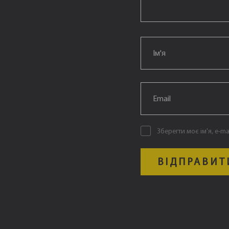
Email
*
Email
*
Зберегти моє ім'я, e-m