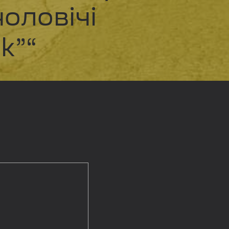
чоловічі
k”“