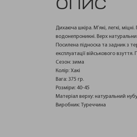
ОПИС
Дихаюча шкіра. М’які, легкі, міцн
водонепроникні. Верх натуральний
Посилена підноска та задник з т
експлуатації військового взуття.
Сезон: зима
Колір: Хакі
Вага: 375 гр.
Розміри: 40-45
Матеріал верху: натуральний нубук
Виробник: Туреччина