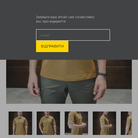
Залиште ваш email і ми сповістимо
вас про відкриття