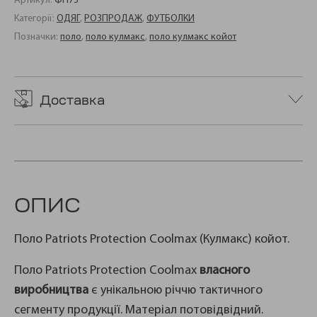
Артикул:
ФП73
Категорії:
ОДЯГ
,
РОЗПРОДАЖ
,
ФУТБОЛКИ
Позначки:
поло
,
поло кулмакс
,
поло кулмакс койот
Доставка
ОПИС
Поло Patriots Protection Coolmax (Кулмакс) койот.
Поло Patriots Protection Coolmax
власного
виробництва
є унікальною річчю тактичного
сегменту продукції. Матеріал потовідвідний.