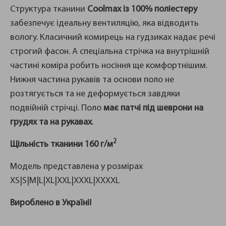
Структура тканини
Coolmax із 100% поліестеру
забезпечує ідеальну вентиляцію, яка відводить
вологу. Класичний комирець на гудзиках надає речі
строгий фасон. А спеціальна стрічка на внутрішній
частині коміра робить носіння ще комфортнішим.
Нижня частина рукавів та основи поло не
розтягується та не деформується завдяки
подвійній стрічці. Поло
має патчі під шеврони на
грудях та на рукавах
.
2
Щільність тканини 160 г/м
Модель представлена ​​у розмірах
XS|S|M|L|XL|XXL|XXXL|XXXXL
Вироблено в Україні!