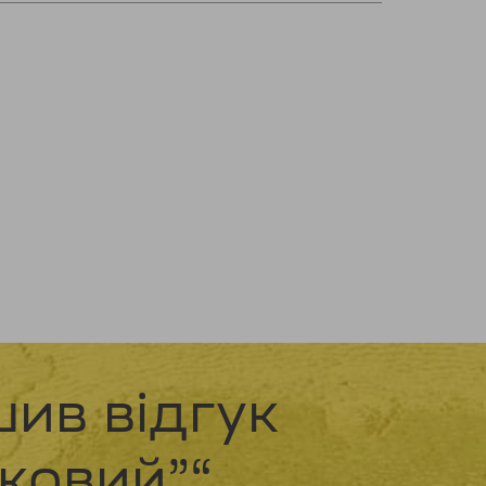
ив відгук
ковий”“