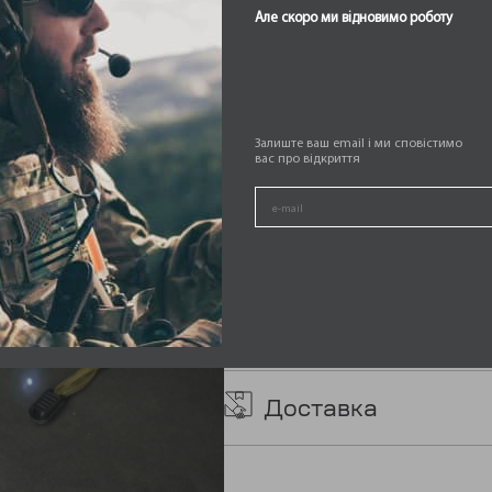
Але скоро ми відновимо роботу
899,00
₴
Доступно за замовленням
Залиште ваш email і ми сповістимо
Ліхтар
вас про відкриття
тактичний
ДОД
-
+
пошуковий
кількість
Категорії:
ЛІХТАРІ
,
СПОРЯДЖЕННЯ
Доставка