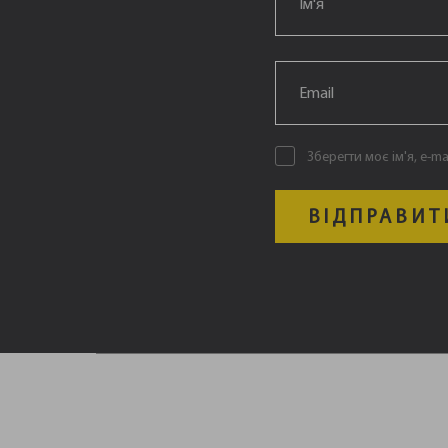
Email
*
Зберегти моє ім'я, e-m