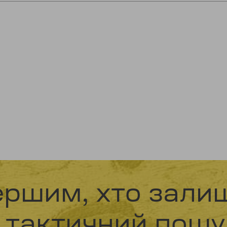
ершим, хто залиш
р тактичний пошу