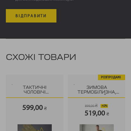
СХОЖІ ТОВАРИ
РОЗПРОДАЖ!
.
.
ТАКТИЧНІ
ЗИМОВА
ЧОЛОВІЧІ
ТЕРМОБІЛИЗНА,
РУКАВИЦІ
ЧОРНИЙ
BLACKHAWK
₴
599,00
899,00
₴
Оригінальна
Поточна
519,00
₴
ціна:
ціна:
899,00 ₴.
519,00 ₴.