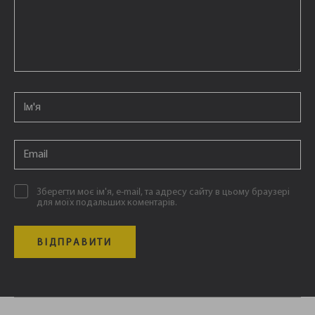
Email
*
Email
*
Зберегти моє ім'я, e-mail, та адресу сайту в цьому браузері
для моїх подальших коментарів.