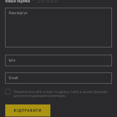
Ваша оцінка
*
1
2
3
4
5
Ваш відгук
*
Email
*
Email
*
Зберегти моє ім'я, e-mail, та адресу сайту в цьому браузері
для моїх подальших коментарів.