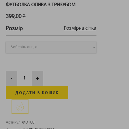
ФУТБОЛКА ОЛИВА З ТРИЗУБОМ
399,00
₴
Розмірна сітка
Розмір
Футболка
олива
-
+
з
тризубом
кількість
ДОДАТИ В КОШИК
Артикул:
ФОТ88