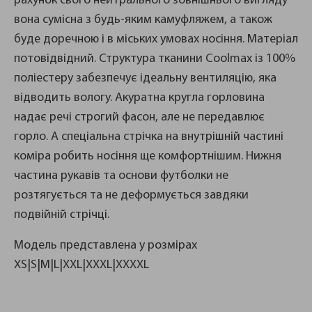
рахунок свого нейтрального зовнішнього вигляду
вона сумісна з будь-яким камуфляжем, а також
буде доречною і в міських умовах носіння. Матеріал
потовідвідний. Структура тканини Coolmax із 100%
поліестеру забезпечує ідеальну вентиляцію, яка
відводить вологу. Акуратна кругла горловина
надає речі строгий фасон, але не передавлює
горло. А спеціальна стрічка на внутрішній частині
коміра робить носіння ще комфортнішим. Нижня
частина рукавів та основи футболки не
розтягується та не деформується завдяки
подвійній стрічці.
Модель представлена ​​у розмірах
XS|S|M|L|XXL|XXXL|XXXXL