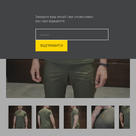
Залиште ваш email і ми сповістимо
вас про відкриття