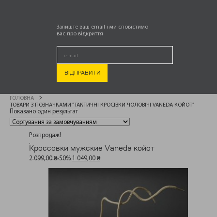
ЧОЛОВІЧІ
Залиште ваш email і ми сповістимо
вас про відкриття
VANEDA КОЙОТ
ГОЛОВНА
ТОВАРИ З ПОЗНАЧКАМИ “ТАКТИЧНІ КРОСІВКИ ЧОЛОВІЧІ VANEDA КОЙОТ”
Показано один результат
Розпродаж!
.
Кроссовки мужские Vaneda койот
Оригінальна
Поточна
2 099,00
₴
1 049,00
₴
ціна:
ціна:
2
1
099,00 ₴.
049,00 ₴.