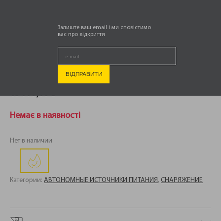
Залиште ваш email і ми сповістимо
вас про відкриття
ПОРТАТИВНАЯ СОЛНЕЧНАЯ ПАНЕЛЬ ENERGIZER
POWERWIN PWS 110
15 999,00
₴
Немає в наявності
Нет в наличии
Категории:
АВТОНОМНЫЕ ИСТОЧНИКИ ПИТАНИЯ
,
СНАРЯЖЕНИЕ