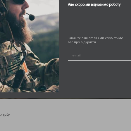
Але скоро ми відновимо роботу
Залиште ваш email і ми сповістимо
вас про відкриття
АК 56 Л Ч
ЁРНЫЙ”