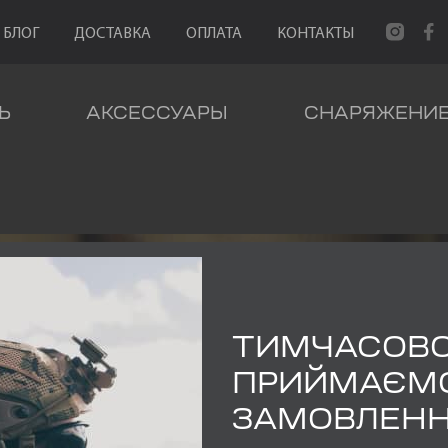
БЛОГ
ДОСТАВКА
ОПЛАТА
КОНТАКТЫ
Ь
АКСЕССУАРЫ
СНАРЯЖЕНИ
ТИМЧАСОВ
АК 56 Л Ч
ПРИЙМАЄМ
ЗАМОВЛЕН