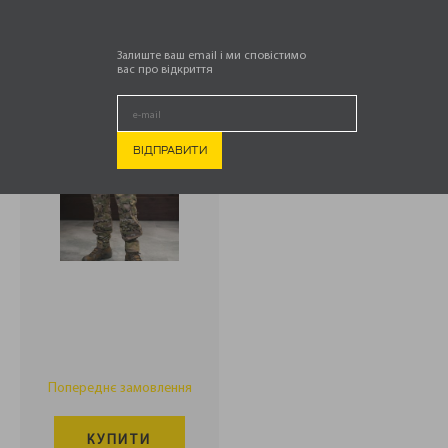
.
ШТАНИ ТАКТИЧНІ
PATRIOTS
PROTECTION
Залиште ваш email і ми сповістимо
HUNTER
вас про відкриття
1 799,00
МУЛЬТИКАМ
₴
Попереднє замовлення
КУПИТИ