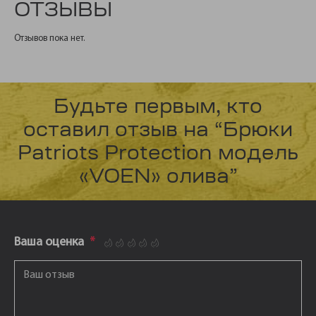
ОТЗЫВЫ
Отзывов пока нет.
Будьте первым, кто
оставил отзыв на “Брюки
Patriots Protection модель
«VOEN» олива”
Ваша оценка
*
1
2
3
4
5
Ваш отзыв
*