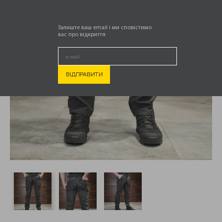
Залиште ваш email і ми сповістимо
вас про відкриття