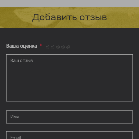
Добавить отзыв
Ваша оценка
*
1
2
3
4
5
Ваш отзыв
*
Email
*
Email
*