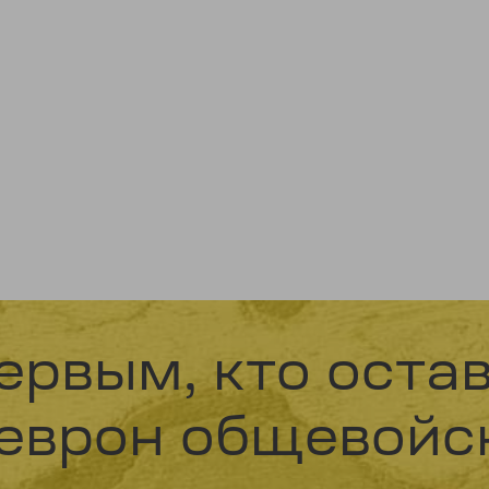
ервым, кто оста
еврон общевойс