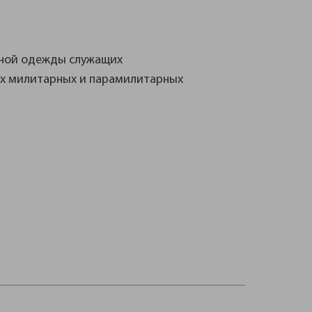
нной одежды служащих
их милитарных и парамилитарных