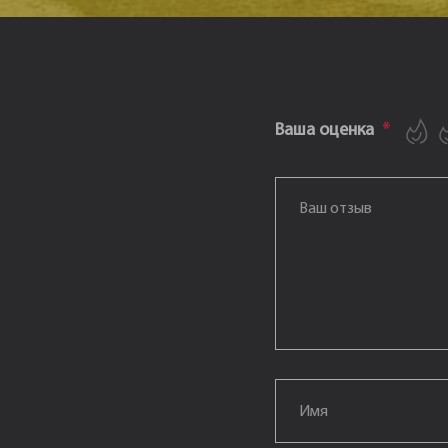
1
2
3
4
5
Ваша оценка
*
Ваш отзыв
*
Email
*