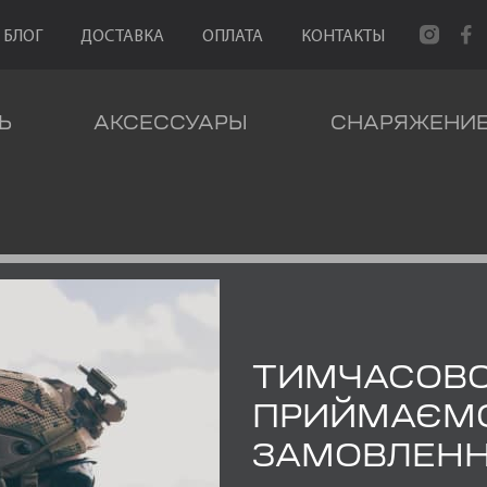
БЛОГ
ДОСТАВКА
ОПЛАТА
КОНТАКТЫ
Ь
АКСЕССУАРЫ
СНАРЯЖЕНИ
ВРОН ОБЩЕВОЙСКОВОЙ
ТИМЧАСОВ
ПРИЙМАЄМ
ЗАМОВЛЕН
ШЕВРОН ОБЩЕВОЙСКОВОЙ