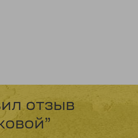
вил отзыв
ковой”