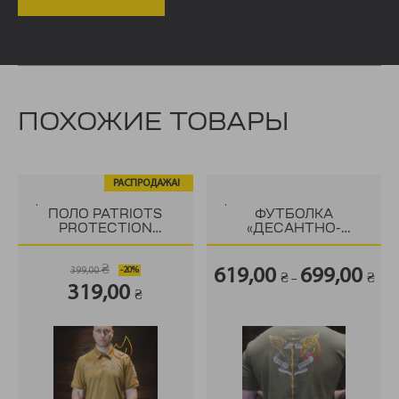
ПОХОЖИЕ ТОВАРЫ
РАСПРОДАЖА!
.
.
ПОЛО PATRIOTS
ФУТБОЛКА
PROTECTION
«ДЕСАНТНО-
COOLMAX
ШТУРМОВЫЕ
(КУЛМАКС) КОЙОТ
ВОЙСКА»
₴
399,00
619,00
699,00
₴
₴
–
Первоначальная
Текущая
319,00
₴
цена
цена:
составляла
319,00 ₴.
399,00 ₴.