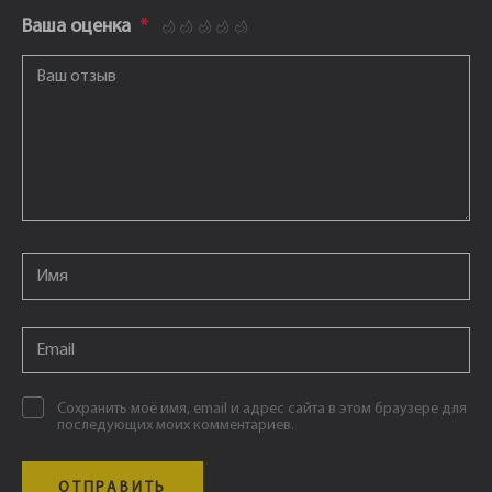
Ваша оценка
*
1
2
3
4
5
Ваш отзыв
*
Email
*
Email
*
Сохранить моё имя, email и адрес сайта в этом браузере для
последующих моих комментариев.