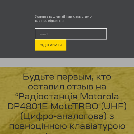
Залиште ваш email і ми сповістимо
вас про відкриття
ОТЗЫВЫ
Отзывов пока нет.
Будьте первым, кто
оставил отзыв на
“Радіостанція Motorola
DP4801E MotoTRBO (UHF)
(Цифро-аналогова) з
повноцінною клавіатурою