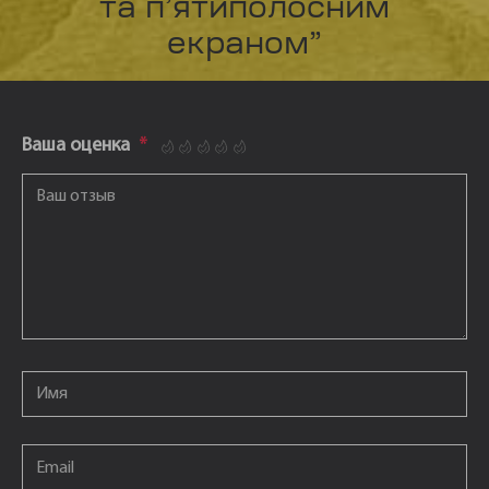
та п’ятиполосним
екраном”
Ваша оценка
*
1
2
3
4
5
Ваш отзыв
*
Email
*
Email
*