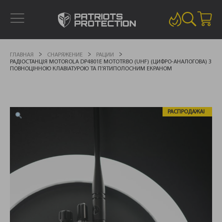
ГЛАВНАЯ
СНАРЯЖЕНИЕ
РАЦИИ
РАДІОСТАНЦІЯ MOTOROLA DP4801E MOTOTRBO (UHF) (ЦИФРО-АНАЛОГОВА) З
ПОВНОЦІННОЮ КЛАВІАТУРОЮ ТА П’ЯТИПОЛОСНИМ ЕКРАНОМ
РАСПРОДАЖА!