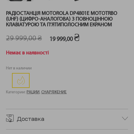
РАДІОСТАНЦІЯ MOTOROLA DP4801E MOTOTRBO
(UHF) (ЦИФРО-АНАЛОГОВА) З ПОВНОЦІННОЮ
КЛАВІАТУРОЮ ТА П’ЯТИПОЛОСНИМ ЕКРАНОМ
₴
29 999,00
₴
19 999,00
Первоначальная
Текущая
цена
цена:
Немає в наявності
составляла
19
29
999,00 ₴.
999,00 ₴.
Нет в наличии
Категории:
РАЦИИ
,
СНАРЯЖЕНИЕ
Доставка