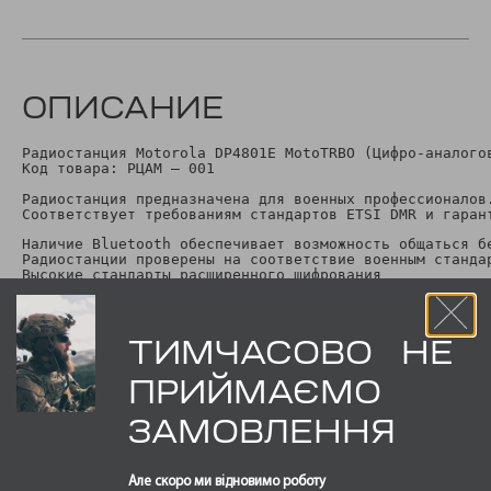
ОПИСАНИЕ
Радиостанция Motorola DP4801E MotoTRBO (Цифро-аналогов
Код товара: РЦАМ – 001

Радиостанция предназначена для военных профессионалов
Соответствует требованиям стандартов ETSI DMR и гаран
Наличие Bluetooth обеспечивает возможность общаться б
Радиостанции проверены на соответствие военным станда
Высокие стандарты расширенного шифрования

Поддержка спутниковых систем:
Частоты: 403-527МГц

Разнос каналов: 12,5, 202, 25 кГц

ТИМЧАСОВО НЕ
Количество каналов: 1000

Габариты: 130 x 55 x 39 мм

Вес: 405 гр

ПРИЙМАЄМО
Время работы радиостанции от аккумулятора в цифровом/а
Литий-ионный аккумулятор: 1400 мА/ч

ЗАМОВЛЕННЯ
Производитель: Малайзия
#рация #рации
Але скоро ми відновимо роботу