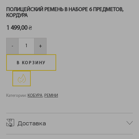
ПОЛИЦЕЙСКИЙ РЕМЕНЬ В НАБОРЕ 6 ПРЕДМЕТОВ,
КОРДУРА
1 499,00
₴
Количество
товара
-
+
Полицейский
ремень
в
наборе
В КОРЗИНУ
6
предметов,
кордура
Категории:
КОБУРА
,
РЕМНИ
Доставка