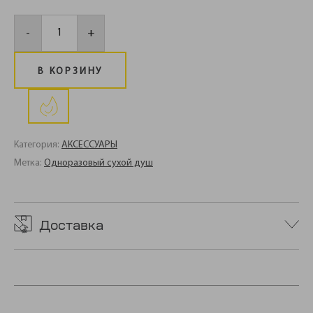
Количество
товара
-
+
Одноразовый
сухой
душ
Shower
В КОРЗИНУ
Kit
Категория:
АКСЕССУАРЫ
Метка:
Одноразовый сухой душ
Доставка