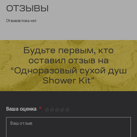
ОТЗЫВЫ
Отзывов пока нет.
Будьте первым, кто
оставил отзыв на
“Одноразовый сухой душ
Shower Kit”
Ваша оценка
*
1
2
3
4
5
Ваш отзыв
*