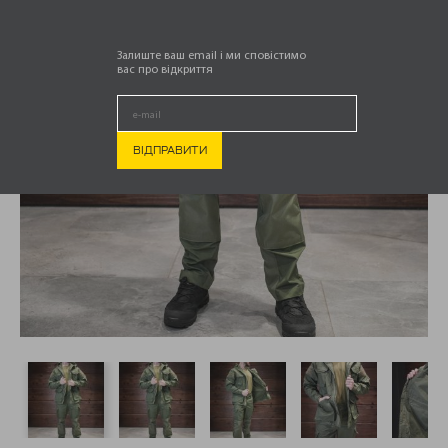
Залиште ваш email і ми сповістимо
вас про відкриття