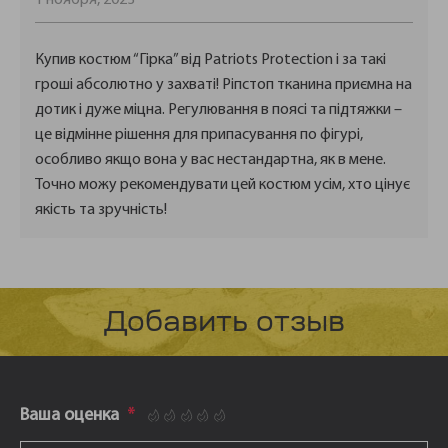
Купив костюм “Гірка” від Patriots Protection і за такі
гроші абсолютно у захваті! Ріпстоп тканина приємна на
дотик і дуже міцна. Регулювання в поясі та підтяжки –
це відмінне рішення для припасування по фігурі,
особливо якщо вона у вас нестандартна, як в мене.
Точно можу рекомендувати цей костюм усім, хто цінує
якість та зручність!
Добавить отзыв
Ваша оценка
*
1
2
3
4
5
Ваш отзыв
*