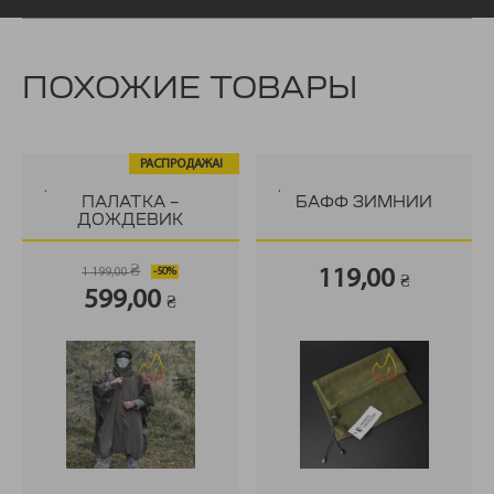
ПОХОЖИЕ ТОВАРЫ
РАСПРОДАЖА!
.
.
ПАЛАТКА –
БАФФ ЗИМНИЙ
ДОЖДЕВИК
₴
1 199,00
119,00
₴
Первоначальная
Текущая
599,00
₴
цена
цена:
составляла
599,00 ₴.
1
199,00 ₴.