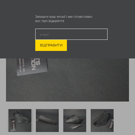
Залиште ваш email і ми сповістимо
вас про відкриття