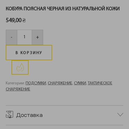
КОБУРА ПОЯСНАЯ ЧЕРНАЯ ИЗ НАТУРАЛЬНОЙ КОЖИ
549,00
₴
Количество
товара
-
+
Кобура
поясная
черная
из
В КОРЗИНУ
натуральной
кожи
Категории:
ПОДСУМКИ
,
СНАРЯЖЕНИЕ
,
СУМКИ
,
ТАКТИЧЕСКОЕ
СНАРЯЖЕНИЕ
Доставка