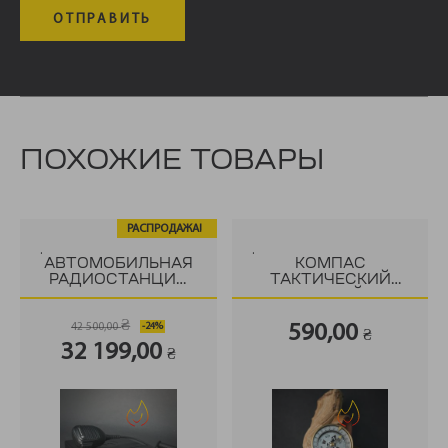
ПОХОЖИЕ ТОВАРЫ
РАСПРОДАЖА!
.
.
АВТОМОБИЛЬНАЯ
КОМПАС
РАДИОСТАНЦИЯ
ТАКТИЧЕСКИЙ
MOTOROLA
РУЧНОЙ
DM4601E UHF
₴
42 500,00
590,00
₴
Первоначальная
Текущая
32 199,00
₴
цена
цена:
составляла
32
42
199,00 ₴.
500,00 ₴.