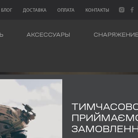
БЛОГ
ДОСТАВКА
ОПЛАТА
КОНТАКТЫ
Ь
АКСЕССУАРЫ
СНАРЯЖЕНИ
ТИМЧАСОВ
МКА- БАНА
ПРИЙМАЄМ
ЗАМОВЛЕН