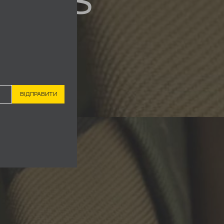
IOTS
N