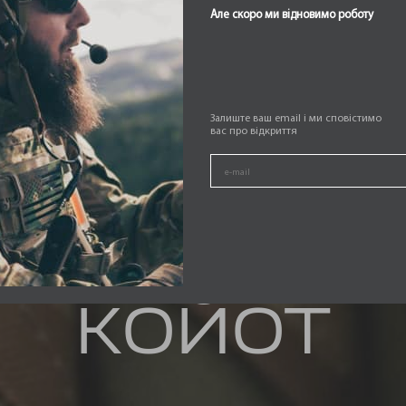
ОТ ОТ PATR
Але скоро ми відновимо роботу
PROTECTIO
Залиште ваш email і ми сповістимо
вас про відкриття
КОЙОТ