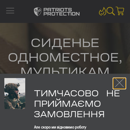
CИДЕНЬЕ
ОДНОМЕСТНОЕ,
МУЛЬТИКАМ
ТИМЧАСОВО НЕ
ПРИЙМАЄМО
CИДЕНЬЕ
ЗАМОВЛЕННЯ
ОДНОМЕСТНОЕ
Але скоро ми відновимо роботу