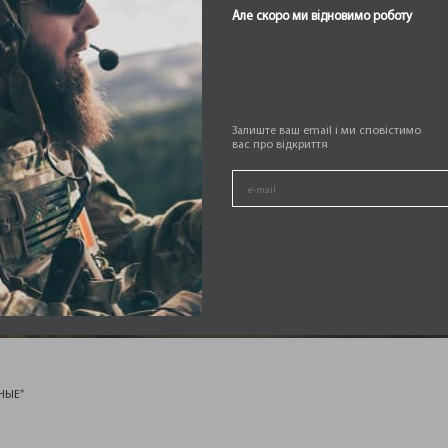
Але скоро ми відновимо роботу
Залиште ваш email і ми сповістимо
вас про відкриття
Ы СПОРТИ
НЫЕ”