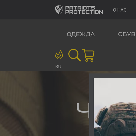
О НАС
ОДЕЖДА
ОБУВ
RU
ЧАС