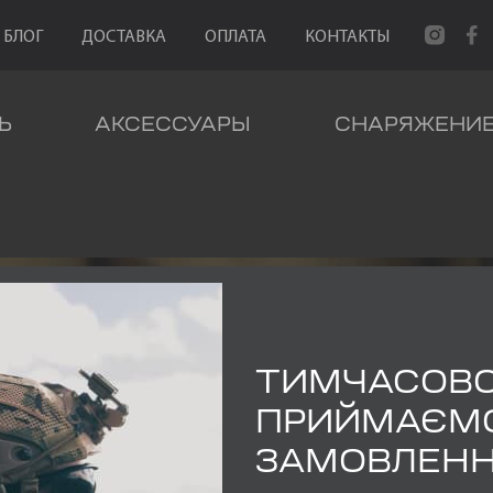
БЛОГ
ДОСТАВКА
ОПЛАТА
КОНТАКТЫ
Ь
АКСЕССУАРЫ
СНАРЯЖЕНИ
ТИМЧАСОВ
ЕЗ КАТЕГОР
ПРИЙМАЄМ
ЗАМОВЛЕН