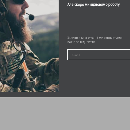
Але скоро ми відновимо роботу
Залиште ваш email і ми сповістимо
вас про відкриття