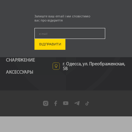
Залиште ваш email і ми сповістимо
вас про відкриття
ТОВАРЫ
КОНТАКТЫ
ОДЕЖДА
info@patriotsprotection.com.ua
ОБУВЬ
097 887 78 88
СНАРЯЖЕНИЕ
г. Одесса, ул. Преображенская,
58
АКСЕССУАРЫ